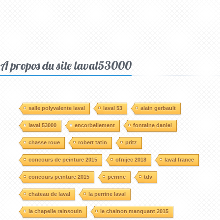
A propos du site laval53000
salle polyvalente laval
laval 53
alain gerbault
laval 53000
encorbellement
fontaine daniel
chasse roue
robert tatin
pritz
concours de peinture 2015
ofnijec 2018
laval france
concours peinture 2015
perrine
tdv
chateau de laval
la perrine laval
la chapelle rainsouin
le chainon manquant 2015