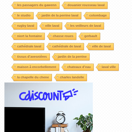
les passagers du gawenn
douanier rousseau laval
le studio
jardin de la perrine laval
colombage
rugby laval
ville laval
les veilleurs de laval
niort la fontaine
chasse roues
gerbault
cathédrale laval
cathédrale de laval
ville de laval
tissus d'avesnières
jardin de la perrine
maison à encorbellement
chateaux d'eau
laval ville
la chapelle du chene
charles landelle